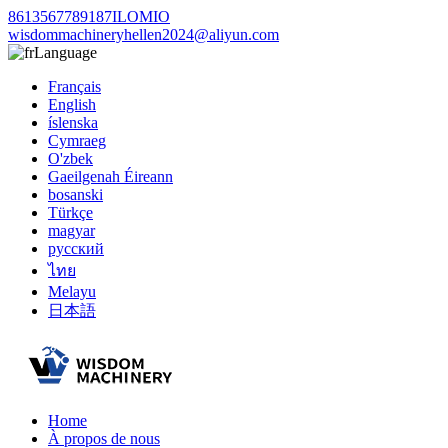
8613567789187ILOMIO
wisdommachineryhellen2024@aliyun.com
Language
Français
English
íslenska
Cymraeg
O'zbek
Gaeilgenah Éireann
bosanski
Türkçe
magyar
русский
ไทย
Melayu
日本語
Home
À propos de nous