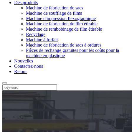
Des produits
Machine de fabrication de sacs
Machine de soufflage de films
Machine d'impression flexographique
Machine de fabrication de film étirable
Machine de rembobinage de film étirable
Recyclage
Machine à forfait
Machine de fabrication de sacs à ordures
Pièces de rechange gratuites pour les coûts pour la
machine en plastique
Nouvelles
Contactez-nous
Retour