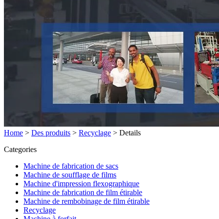
Home
>
Des produits
>
Recyclage
>
Details
Categories
Machine de fabrication de sacs
Machine de soufflage de films
Machine d'impression flexographique
Machine de fabrication de film étirable
Machine de rembobinage de film étirable
Recyclage
Machine à forfait