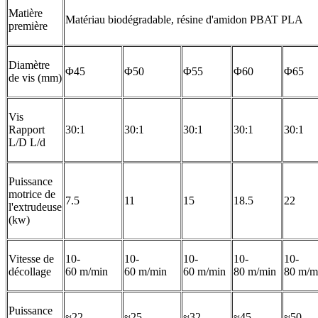
Matière
Matériau biodégradable, résine d'amidon PBAT PLA
première
Diamètre
Φ45
Φ50
Φ55
Φ60
Φ65
de vis (mm)
Vis
Rapport
30:1
30:1
30:1
30:1
30:1
L/D L/d
Puissance
motrice de
7.5
11
15
18.5
22
l'extrudeuse
(kw)
Vitesse de
10-
10-
10-
10-
10-
décollage
60 m/min
60 m/min
60 m/min
80 m/min
80 m/m
Puissance
≈22
≈25
≈32
≈45
≈50