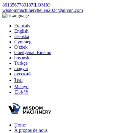
8613567789187ILOMIO
wisdommachineryhellen2024@aliyun.com
Language
Français
English
íslenska
Cymraeg
O'zbek
Gaeilgenah Éireann
bosanski
Türkçe
magyar
русский
ไทย
Melayu
日本語
Home
À propos de nous