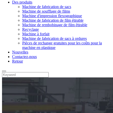
Des produits
Machine de fabrication de sacs
Machine de soufflage de films
Machine d'impression flexographique
Machine de fabrication de film étirable
Machine de rembobinage de film étirable
Recyclage
Machine à forfait
Machine de fabrication de sacs à ordures
Pièces de rechange gratuites pour les coûts pour la
machine en plastique
Nouvelles
Contactez-nous
Retour