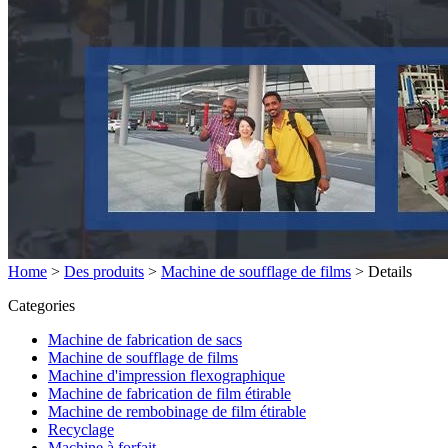
Home
>
Des produits
>
Machine de soufflage de films
>
Details
Categories
Machine de fabrication de sacs
Machine de soufflage de films
Machine d'impression flexographique
Machine de fabrication de film étirable
Machine de rembobinage de film étirable
Recyclage
Machine à forfait