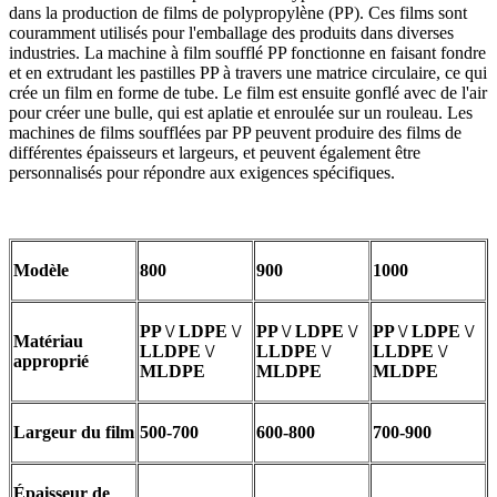
dans la production de films de polypropylène (PP). Ces films sont
couramment utilisés pour l'emballage des produits dans diverses
industries. La machine à film soufflé PP fonctionne en faisant fondre
et en extrudant les pastilles PP à travers une matrice circulaire, ce qui
crée un film en forme de tube. Le film est ensuite gonflé avec de l'air
pour créer une bulle, qui est aplatie et enroulée sur un rouleau. Les
machines de films soufflées par PP peuvent produire des films de
différentes épaisseurs et largeurs, et peuvent également être
personnalisés pour répondre aux exigences spécifiques.
Modèle
800
900
1000
PP \/ LDPE \/
PP \/ LDPE \/
PP \/ LDPE \/
Matériau
LLDPE \/
LLDPE \/
LLDPE \/
approprié
MLDPE
MLDPE
MLDPE
Largeur du film
500-700
600-800
700-900
Épaisseur de