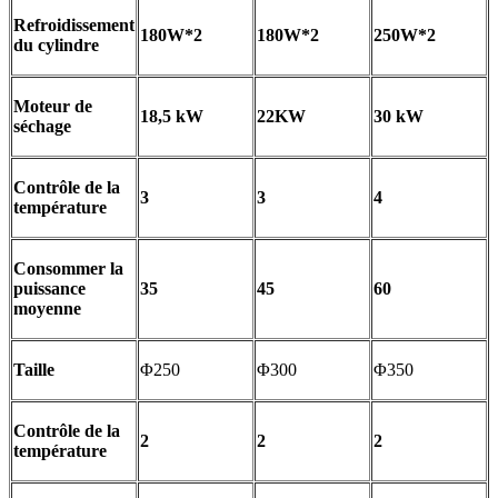
Refroidissement
180W*2
180W*2
250W*2
du cylindre
Moteur de
18,5 kW
22KW
30 kW
séchage
Contrôle de la
3
3
4
température
Consommer la
puissance
35
45
60
moyenne
Taille
Φ250
Φ300
Φ350
Contrôle de la
2
2
2
température