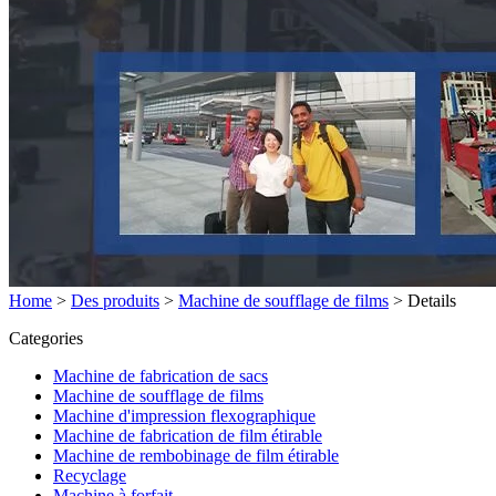
Home
>
Des produits
>
Machine de soufflage de films
>
Details
Categories
Machine de fabrication de sacs
Machine de soufflage de films
Machine d'impression flexographique
Machine de fabrication de film étirable
Machine de rembobinage de film étirable
Recyclage
Machine à forfait