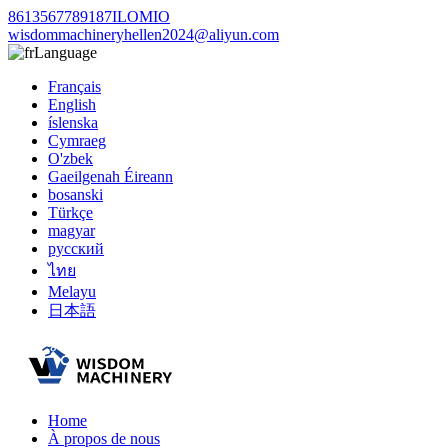
8613567789187ILOMIO
wisdommachineryhellen2024@aliyun.com
Language
Français
English
íslenska
Cymraeg
O'zbek
Gaeilgenah Éireann
bosanski
Türkçe
magyar
русский
ไทย
Melayu
日本語
Home
À propos de nous