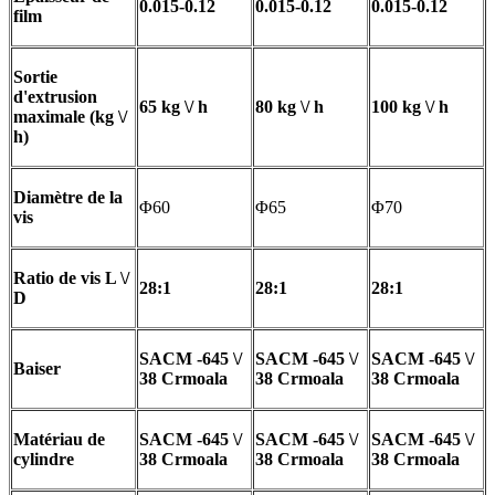
0.015-0.12
0.015-0.12
0.015-0.12
film
Sortie
d'extrusion
65 kg \/ h
80 kg \/ h
100 kg \/ h
maximale (kg \/
h)
Diamètre de la
Φ60
Φ65
Φ70
vis
Ratio de vis L \/
28:1
28:1
28:1
D
SACM -645 \/
SACM -645 \/
SACM -645 \/
Baiser
38 Crmoala
38 Crmoala
38 Crmoala
Matériau de
SACM -645 \/
SACM -645 \/
SACM -645 \/
cylindre
38 Crmoala
38 Crmoala
38 Crmoala