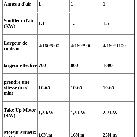
Anneau d'air
1
1
1
Souffleur d'air
1.1
1.5
1.5
(KW)
Largeur de
Φ160*800
Φ160*900
Φ160*1100
rouleau
largeur effective
700
800
1000
prendre une
vitesse (m \/
10-65
10-65
10-65
min)
Take Up Motor
1,5 kW
1,5 kW
2,2 kW
(KW)
Moteur sinueux
10N.m
16N.m
25N.m