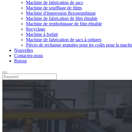
Machine de fabrication de sacs
Machine de soufflage de films
Machine d'impression flexographique
Machine de fabrication de film étirable
Machine de rembobinage de film étirable
Recyclage
Machine à forfait
Machine de fabrication de sacs à ordures
Pièces de rechange gratuites pour les coûts pour la machi
Nouvelles
Contactez-nous
Retour