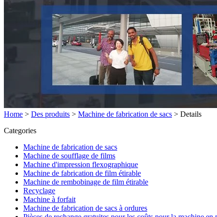
Home
>
Des produits
>
Machine de fabrication de sacs
>
Details
Categories
Machine de fabrication de sacs
Machine de soufflage de films
Machine d'impression flexographique
Machine de fabrication de film étirable
Machine de rembobinage de film étirable
Recyclage
Machine à forfait
Machine de fabrication de sacs à ordures
Pièces de rechange gratuites pour les coûts pour la machine en 