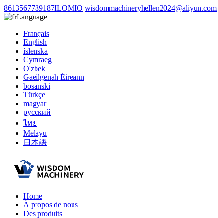
8613567789187ILOMIO
wisdommachineryhellen2024@aliyun.com
Language
Français
English
íslenska
Cymraeg
O'zbek
Gaeilgenah Éireann
bosanski
Türkçe
magyar
русский
ไทย
Melayu
日本語
Home
À propos de nous
Des produits