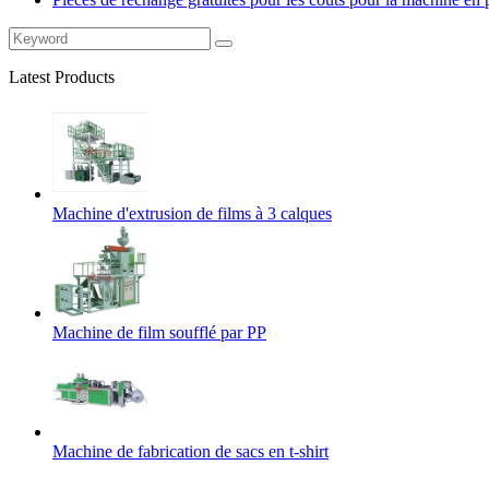
Latest Products
Machine d'extrusion de films à 3 calques
Machine de film soufflé par PP
Machine de fabrication de sacs en t-shirt