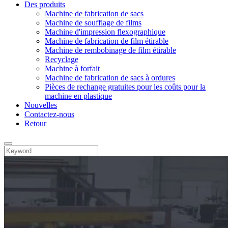
Des produits
Machine de fabrication de sacs
Machine de soufflage de films
Machine d'impression flexographique
Machine de fabrication de film étirable
Machine de rembobinage de film étirable
Recyclage
Machine à forfait
Machine de fabrication de sacs à ordures
Pièces de rechange gratuites pour les coûts pour la
machine en plastique
Nouvelles
Contactez-nous
Retour