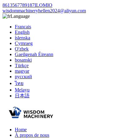
8613567789187ILOMIO
wisdommachineryhellen2024@aliyun.com
Language
Français
English
íslenska
Cymraeg
O'zbek
Gaeilgenah Éireann
bosanski
Türkçe
magyar
русский
ไทย
Melayu
日本語
Home
À propos de nous