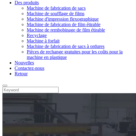
Des produits
Machine de fabrication de sacs
Machine de soufflage de films
Machine d'impression flexographique
Machine de fabrication de film étirable
Machine de rembobinage de film étirable
Recyclage
Machine à forfait
Machine de fabrication de sacs à ordures
Pièces de rechange gratuites pour les coûts pour la
machine en plastique
Nouvelles
Contactez-nous
Retour