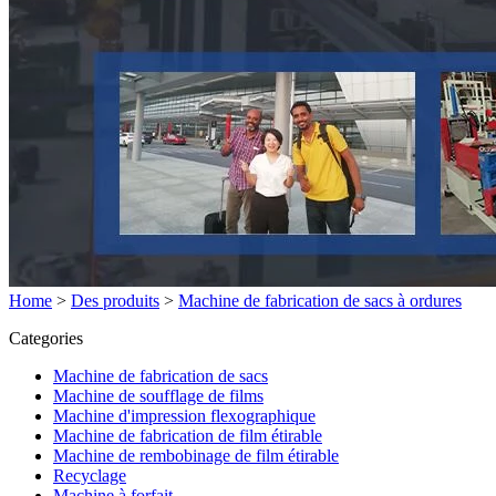
Home
>
Des produits
>
Machine de fabrication de sacs à ordures
Categories
Machine de fabrication de sacs
Machine de soufflage de films
Machine d'impression flexographique
Machine de fabrication de film étirable
Machine de rembobinage de film étirable
Recyclage
Machine à forfait