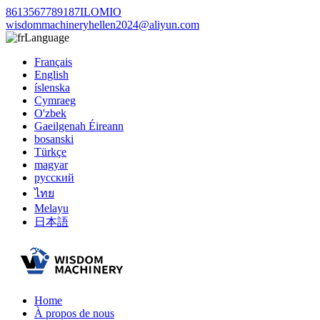
8613567789187ILOMIO
wisdommachineryhellen2024@aliyun.com
Language
Français
English
íslenska
Cymraeg
O'zbek
Gaeilgenah Éireann
bosanski
Türkçe
magyar
русский
ไทย
Melayu
日本語
Home
À propos de nous