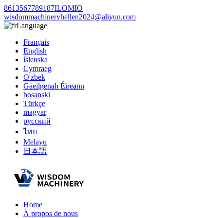
8613567789187ILOMIO
wisdommachineryhellen2024@aliyun.com
Language
Français
English
íslenska
Cymraeg
O'zbek
Gaeilgenah Éireann
bosanski
Türkçe
magyar
русский
ไทย
Melayu
日本語
Home
À propos de nous