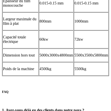
Épaisseur du film
0.015-0.15 mm
0.015-0.15 mm
monocouche
Largeur maximale du
800mm
1000mm
film à plat
Capacité totale
60kw
72kw
électrique
Dimension hors tout
5000x3000x4800mm
5500x3500x5800mm
Poids de la machine
4500kg
5500kg
FAQ
1. Avez-vous déjà eu des clients dans notre pays ?