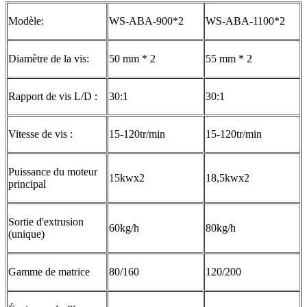
Modèle:
WS-ABA-900*2
WS-ABA-1100*2
Diamètre de la vis:
50 mm * 2
55 mm * 2
Rapport de vis L/D :
30:1
30:1
Vitesse de vis :
15-120tr/min
15-120tr/min
Puissance du moteur
15kwx2
18,5kwx2
principal
Sortie d'extrusion
60kg/h
80kg/h
(unique)
Gamme de matrice
80/160
120/200