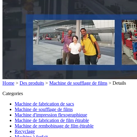
Home
>
Des produits
>
Machine de soufflage de films
>
Details
Categories
Machine de fabrication de sacs
Machine de soufflage de films
Machine d'impression flexographique
Machine de fabrication de film étirable
Machine de rembobinage de film étirable
Recyclage
Machine à forfait