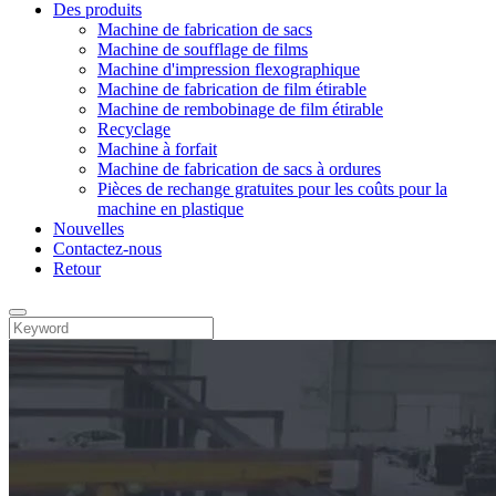
Des produits
Machine de fabrication de sacs
Machine de soufflage de films
Machine d'impression flexographique
Machine de fabrication de film étirable
Machine de rembobinage de film étirable
Recyclage
Machine à forfait
Machine de fabrication de sacs à ordures
Pièces de rechange gratuites pour les coûts pour la
machine en plastique
Nouvelles
Contactez-nous
Retour