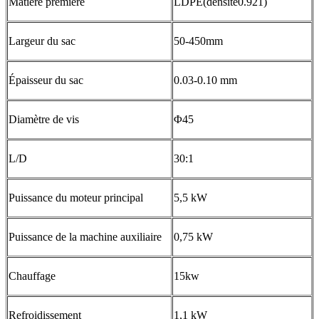
Matière première
LDPE(densité0.921)
Largeur du sac
50-450mm
Épaisseur du sac
0.03-0.10 mm
Diamètre de vis
Φ45
L/D
30:1
Puissance du moteur principal
5,5 kW
Puissance de la machine auxiliaire
0,75 kW
Chauffage
15kw
Refroidissement
1,1 kW