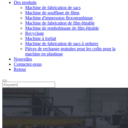
Des produits
Machine de fabrication de sacs
Machine de soufflage de films
Machine d'impression flexographique
Machine de fabrication de film étirable
Machine de rembobinage de film étirable
Recyclage
Machine à forfait
Machine de fabrication de sacs à ordures
Pièces de rechange gratuites pour les coûts pour la
machine en plastique
Nouvelles
Contactez-nous
Retour