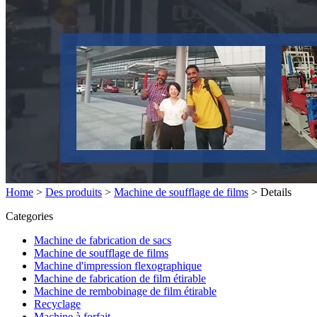
Home
>
Des produits
>
Machine de soufflage de films
>
Details
Categories
Machine de fabrication de sacs
Machine de soufflage de films
Machine d'impression flexographique
Machine de fabrication de film étirable
Machine de rembobinage de film étirable
Recyclage
Machine à forfait