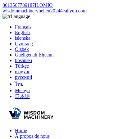
8613567789187ILOMIO
wisdommachineryhellen2024@aliyun.com
Language
Français
English
íslenska
Cymraeg
O'zbek
Gaeilgenah Éireann
bosanski
Türkçe
magyar
русский
ไทย
Melayu
日本語
Home
À propos de nous