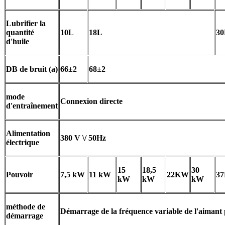
Lubrifier la
quantité
10L
18L
30
d'huile
DB de bruit (a)
66
±
2
68
±
2
mode
Connexion directe
d'entraînement
Alimentation
380 V \/ 50Hz
électrique
15
18,5
30
Pouvoir
7,5 kW
11 kW
22KW
3
kW
kW
kW
méthode de
Démarrage de la fréquence variable de l'aiman
démarrage