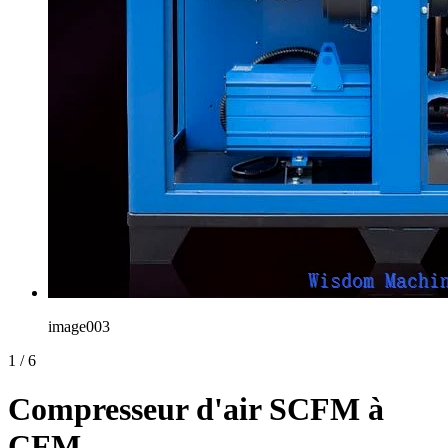
image003
1
/
6
Compresseur d'air SCFM à
CFM