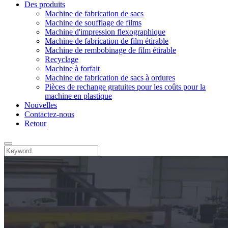
Des produits
Machine de fabrication de sacs
Machine de soufflage de films
Machine d'impression flexographique
Machine de fabrication de film étirable
Machine de rembobinage de film étirable
Recyclage
Machine à forfait
Machine de fabrication de sacs à ordures
Pièces de rechange gratuites pour les coûts pour la
machine en plastique
Nouvelles
Contactez-nous
Retour