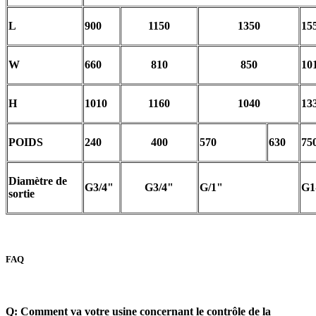
L
900
1150
1350
15
W
660
810
850
10
H
1010
1160
1040
13
POIDS
240
400
570
630
75
Diamètre de
G3/4
"
G3/4
"
G/1
"
G1
sortie
FAQ
Q: Comment va votre usine concernant le contrôle de la