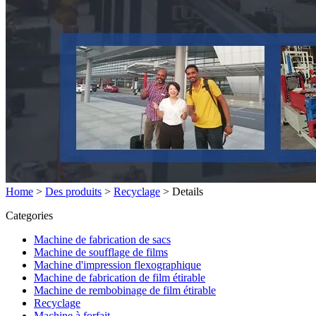
Home
>
Des produits
>
Recyclage
>
Details
Categories
Machine de fabrication de sacs
Machine de soufflage de films
Machine d'impression flexographique
Machine de fabrication de film étirable
Machine de rembobinage de film étirable
Recyclage
Machine à forfait