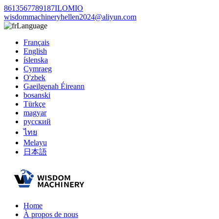
8613567789187ILOMIO
wisdommachineryhellen2024@aliyun.com
Language
Français
English
íslenska
Cymraeg
O'zbek
Gaeilgenah Éireann
bosanski
Türkçe
magyar
русский
ไทย
Melayu
日本語
Home
À propos de nous