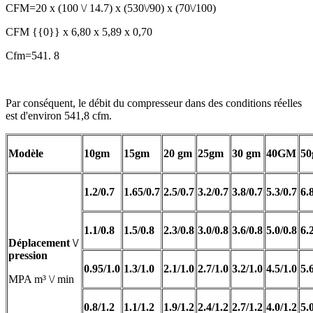
CFM=20 x (100 \/ 14.7) x (530\/90) x (70\/100)
CFM {{0}} x 6,80 x 5,89 x 0,70
Cfm=541. 8
Par conséquent, le débit du compresseur dans des conditions réelles
est d'environ 541,8 cfm.
Modèle
10gm
15gm
20 gm
25gm
30 gm
40GM
5
1.2/0.7
1.65/0.7
2.5/0.7
3.2/0.7
3.8/0.7
5.3/0.7
6.
1.1/0.8
1.5/0.8
2.3/0.8
3.0/0.8
3.6/0.8
5.0/0.8
6.
Déplacement \/
pression
0.95/1.0
1.3/1.0
2.1/1.0
2.7/1.0
3.2/1.0
4.5/1.0
5.
MPA m³ \/ min
0.8/1.2
1.1/1.2
1.9/1.2
2.4/1.2
2.7/1.2
4.0/1.2
5.