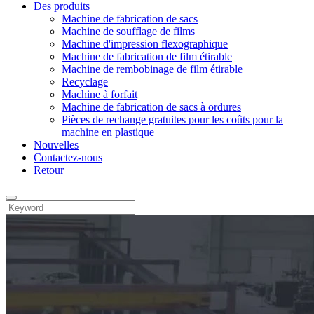
Des produits
Machine de fabrication de sacs
Machine de soufflage de films
Machine d'impression flexographique
Machine de fabrication de film étirable
Machine de rembobinage de film étirable
Recyclage
Machine à forfait
Machine de fabrication de sacs à ordures
Pièces de rechange gratuites pour les coûts pour la
machine en plastique
Nouvelles
Contactez-nous
Retour