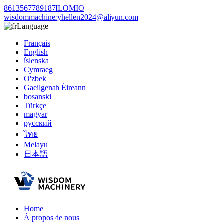
8613567789187ILOMIO
wisdommachineryhellen2024@aliyun.com
Language
Français
English
íslenska
Cymraeg
O'zbek
Gaeilgenah Éireann
bosanski
Türkçe
magyar
русский
ไทย
Melayu
日本語
Home
À propos de nous