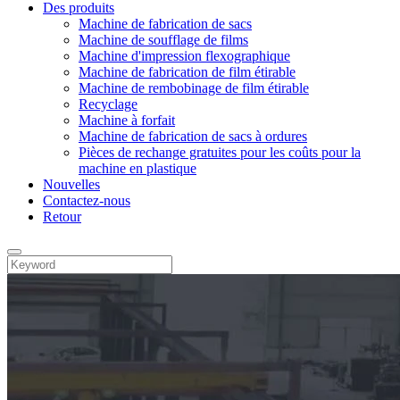
Des produits
Machine de fabrication de sacs
Machine de soufflage de films
Machine d'impression flexographique
Machine de fabrication de film étirable
Machine de rembobinage de film étirable
Recyclage
Machine à forfait
Machine de fabrication de sacs à ordures
Pièces de rechange gratuites pour les coûts pour la
machine en plastique
Nouvelles
Contactez-nous
Retour