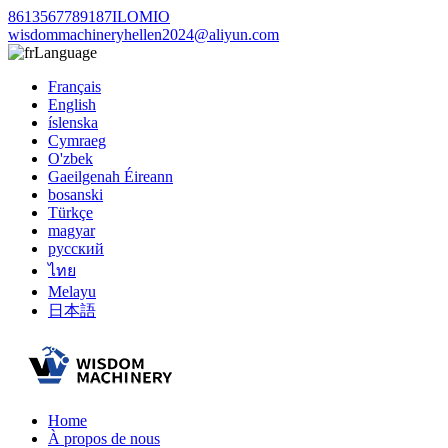
8613567789187ILOMIO
wisdommachineryhellen2024@aliyun.com
Language
Français
English
íslenska
Cymraeg
O'zbek
Gaeilgenah Éireann
bosanski
Türkçe
magyar
русский
ไทย
Melayu
日本語
Home
À propos de nous