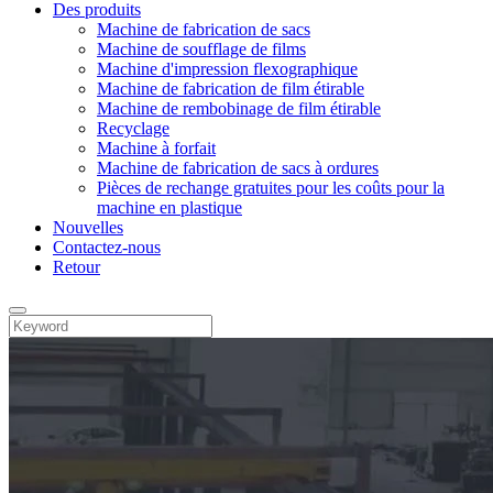
Des produits
Machine de fabrication de sacs
Machine de soufflage de films
Machine d'impression flexographique
Machine de fabrication de film étirable
Machine de rembobinage de film étirable
Recyclage
Machine à forfait
Machine de fabrication de sacs à ordures
Pièces de rechange gratuites pour les coûts pour la
machine en plastique
Nouvelles
Contactez-nous
Retour