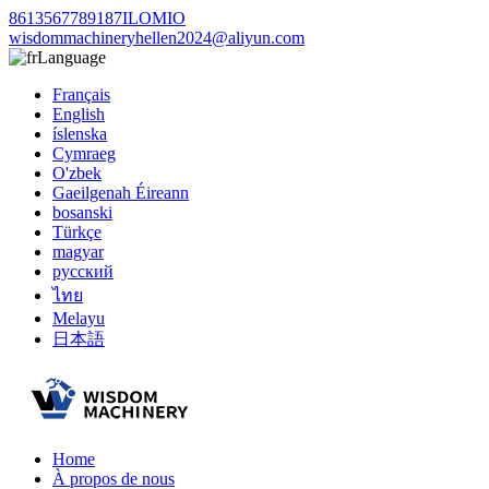
8613567789187ILOMIO
wisdommachineryhellen2024@aliyun.com
Language
Français
English
íslenska
Cymraeg
O'zbek
Gaeilgenah Éireann
bosanski
Türkçe
magyar
русский
ไทย
Melayu
日本語
Home
À propos de nous