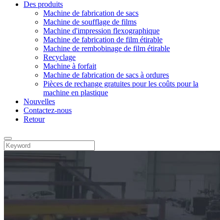
Des produits
Machine de fabrication de sacs
Machine de soufflage de films
Machine d'impression flexographique
Machine de fabrication de film étirable
Machine de rembobinage de film étirable
Recyclage
Machine à forfait
Machine de fabrication de sacs à ordures
Pièces de rechange gratuites pour les coûts pour la
machine en plastique
Nouvelles
Contactez-nous
Retour