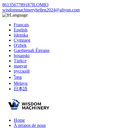
8613567789187ILOMIO
wisdommachineryhellen2024@aliyun.com
Language
Français
English
íslenska
Cymraeg
O'zbek
Gaeilgenah Éireann
bosanski
Türkçe
magyar
русский
ไทย
Melayu
日本語
Home
À propos de nous