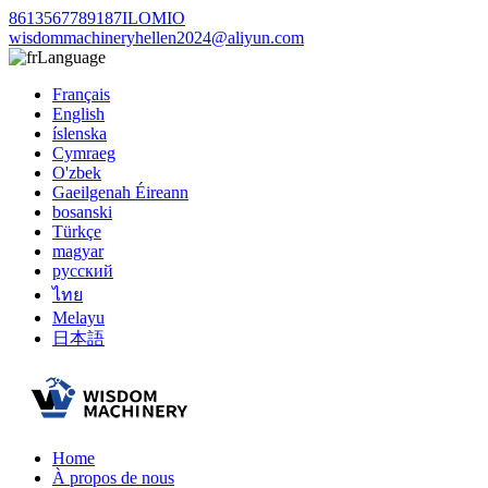
8613567789187ILOMIO
wisdommachineryhellen2024@aliyun.com
Language
Français
English
íslenska
Cymraeg
O'zbek
Gaeilgenah Éireann
bosanski
Türkçe
magyar
русский
ไทย
Melayu
日本語
Home
À propos de nous