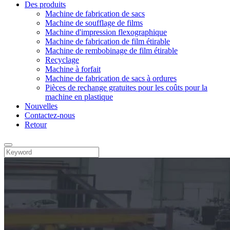
Des produits
Machine de fabrication de sacs
Machine de soufflage de films
Machine d'impression flexographique
Machine de fabrication de film étirable
Machine de rembobinage de film étirable
Recyclage
Machine à forfait
Machine de fabrication de sacs à ordures
Pièces de rechange gratuites pour les coûts pour la
machine en plastique
Nouvelles
Contactez-nous
Retour