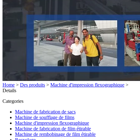
Home
>
Des produits
>
Machine d'impression flexographique
>
Details
Categories
Machine de fabrication de sacs
Machine de soufflage de films
Machine d'impression flexographique
Machine de fabrication de film étirable
Machine de rembobinage de film étirable
Recyclage