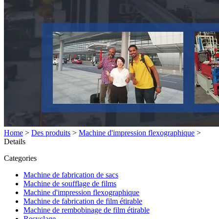
Home
>
Des produits
>
Machine d'impression flexographique
>
Details
Categories
Machine de fabrication de sacs
Machine de soufflage de films
Machine d'impression flexographique
Machine de fabrication de film étirable
Machine de rembobinage de film étirable
Recyclage