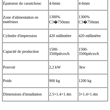
Épaisseur du caoutchouc
4-6mm
4-6mm
1300%
1300%
Zone d'alimentation en
matériaux
C3�750mm
C3�750mm
Cylindre d'impression
420 millimètre
420 millimètre
1500-
1500-
Capacité de production
3500pièces/h
3500pièces/h
Pouvoir
2,2 kW
3kw
Poids
900 kg
1200 kg
Dimensions d'installation
2.5×1.4×1.4m
3×1.4×1.4m