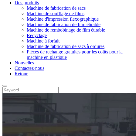
Des produits
Machine de fabrication de sacs
Machine de soufflage de films
Machine d'impression flexographique
Machine de fabrication de film étirable
Machine de rembobinage de film étirable
Recyclage
Machine à forfait
Machine de fabrication de sacs à ordures
Pièces de rechange gratuites pour les coûts pour la
machine en plastique
Nouvelles
Contactez-nous
Retour