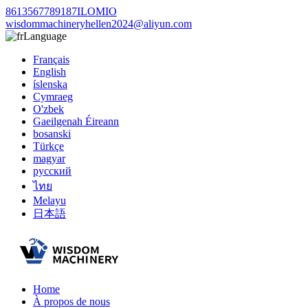
8613567789187ILOMIO
wisdommachineryhellen2024@aliyun.com
Language
Français
English
íslenska
Cymraeg
O'zbek
Gaeilgenah Éireann
bosanski
Türkçe
magyar
русский
ไทย
Melayu
日本語
Home
À propos de nous