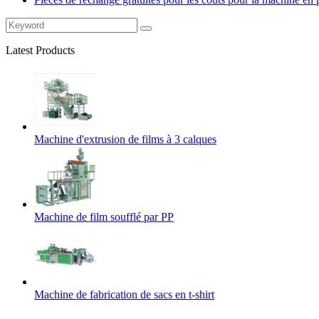
Latest Products
Machine d'extrusion de films à 3 calques
Machine de film soufflé par PP
Machine de fabrication de sacs en t-shirt