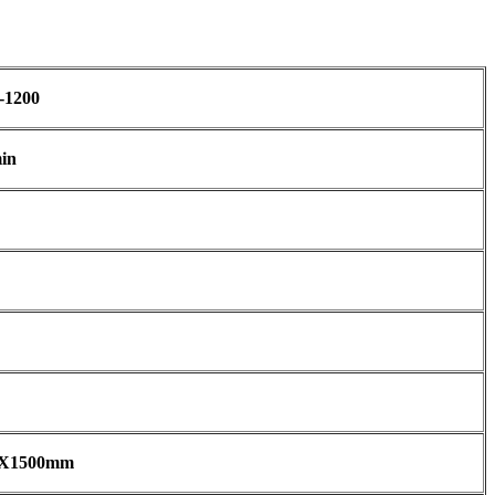
-1200
in
0X1500mm