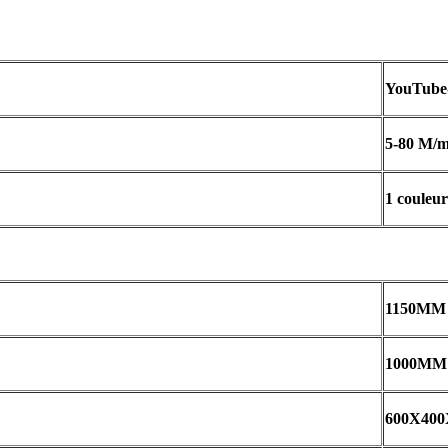
YouTube
5-80 M/m
1 couleur
1150MM
1000MM
600X40