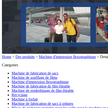
Home
>
Des produits
>
Machine d'impression flexographique
>
Detai
Categories
Machine de fabrication de sacs
Machine de soufflage de films
Machine d'impression flexographique
Machine de fabrication de film étirable
Machine de rembobinage de film étirable
Recyclage
Machine à forfait
Machine de fabrication de sacs à ordures
Pièces de rechange gratuites pour les coûts pour la machine en 