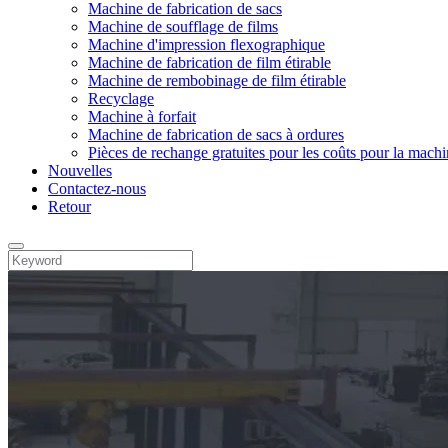
Machine de fabrication de sacs
Machine de soufflage de films
Machine d'impression flexographique
Machine de fabrication de film étirable
Machine de rembobinage de film étirable
Recyclage
Machine à forfait
Machine de fabrication de sacs à ordures
Pièces de rechange gratuites pour les coûts pour la machi
Nouvelles
Contactez-nous
Retour