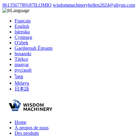
8613567789187ILOMIO
wisdommachineryhellen2024@aliyun.com
Language
Français
English
íslenska
Cymraeg
O'zbek
Gaeilgenah Éireann
bosanski
Türkçe
magyar
русский
ไทย
Melayu
日本語
Home
À propos de nous
Des produits