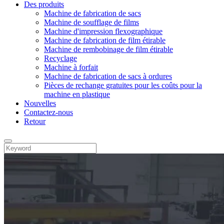
Des produits
Machine de fabrication de sacs
Machine de soufflage de films
Machine d'impression flexographique
Machine de fabrication de film étirable
Machine de rembobinage de film étirable
Recyclage
Machine à forfait
Machine de fabrication de sacs à ordures
Pièces de rechange gratuites pour les coûts pour la
machine en plastique
Nouvelles
Contactez-nous
Retour