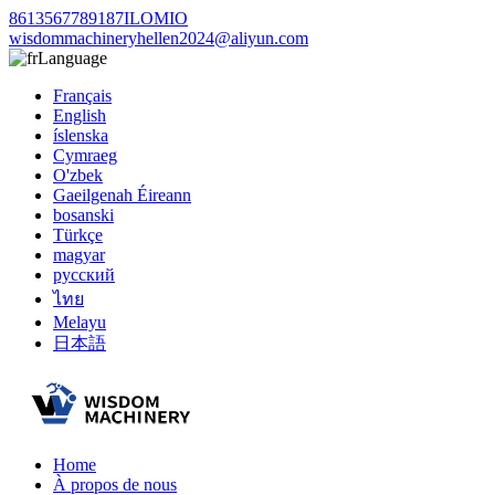
8613567789187ILOMIO
wisdommachineryhellen2024@aliyun.com
Language
Français
English
íslenska
Cymraeg
O'zbek
Gaeilgenah Éireann
bosanski
Türkçe
magyar
русский
ไทย
Melayu
日本語
Home
À propos de nous