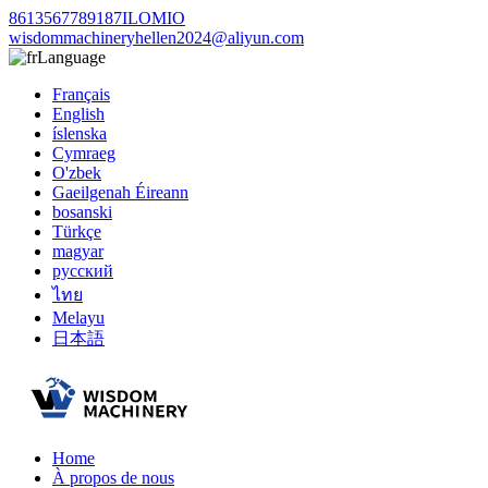
8613567789187ILOMIO
wisdommachineryhellen2024@aliyun.com
Language
Français
English
íslenska
Cymraeg
O'zbek
Gaeilgenah Éireann
bosanski
Türkçe
magyar
русский
ไทย
Melayu
日本語
Home
À propos de nous