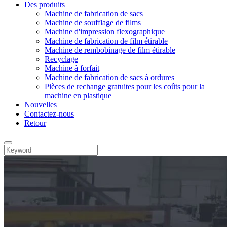
Des produits
Machine de fabrication de sacs
Machine de soufflage de films
Machine d'impression flexographique
Machine de fabrication de film étirable
Machine de rembobinage de film étirable
Recyclage
Machine à forfait
Machine de fabrication de sacs à ordures
Pièces de rechange gratuites pour les coûts pour la
machine en plastique
Nouvelles
Contactez-nous
Retour