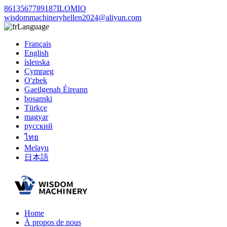
8613567789187ILOMIO
wisdommachineryhellen2024@aliyun.com
Language
Français
English
íslenska
Cymraeg
O'zbek
Gaeilgenah Éireann
bosanski
Türkçe
magyar
русский
ไทย
Melayu
日本語
Home
À propos de nous