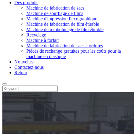
Des produits
Machine de fabrication de sacs
Machine de soufflage de films
Machine d'impression flexographique
Machine de fabrication de film étirable
Machine de rembobinage de film étirable
Recyclage
Machine à forfait
Machine de fabrication de sacs à ordures
Pièces de rechange gratuites pour les coûts pour la
machine en plastique
Nouvelles
Contactez-nous
Retour