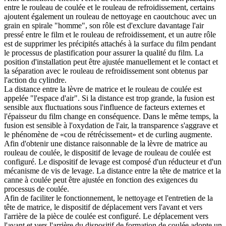
entre le rouleau de coulée et le rouleau de refroidissement, certains
ajoutent également un rouleau de nettoyage en caoutchouc avec un
grain en spirale "homme", son rôle est d'exclure davantage l'air
pressé entre le film et le rouleau de refroidissement, et un autre rôle
est de supprimer les précipités attachés à la surface du film pendant
le processus de plastification pour assurer la qualité du film. La
position d'installation peut être ajustée manuellement et le contact et
la séparation avec le rouleau de refroidissement sont obtenus par
l'action du cylindre.
La distance entre la lèvre de matrice et le rouleau de coulée est
appelée "l'espace d'air". Si la distance est trop grande, la fusion est
sensible aux fluctuations sous l'influence de facteurs externes et
l'épaisseur du film change en conséquence. Dans le même temps, la
fusion est sensible à l'oxydation de l'air, la transparence s'aggrave et
le phénomène de «cou de rétrécissement» et de curling augmente.
Afin d'obtenir une distance raisonnable de la lèvre de matrice au
rouleau de coulée, le dispositif de levage de rouleau de coulée est
configuré. Le dispositif de levage est composé d'un réducteur et d'un
mécanisme de vis de levage. La distance entre la tête de matrice et la
canne à coulée peut être ajustée en fonction des exigences du
processus de coulée.
Afin de faciliter le fonctionnement, le nettoyage et l'entretien de la
tête de matrice, le dispositif de déplacement vers l'avant et vers
l'arrière de la pièce de coulée est configuré. Le déplacement vers
l'avant et vers l'arrière du dispositif de formation de coulée adopte un