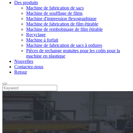
Des produits
Machine de fabrication de sacs
Machine de soufflage de films
Machine d'impression flexographique
Machine de fabrication de film étirable
Machine de rembobinage de film étirable
Recyclage
Machine à forfait
Machine de fabrication de sacs à ordures
Pièces de rechange gratuites pour les coûts pour la
machine en plastique
Nouvelles
Contactez-nous
Retour