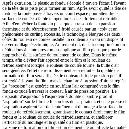
Après extrusion, le plastique fondu s'écoule à travers l'écart à l'avant
de la tête de la piste pour former un film. Après avoir quitté la tête de
matrice, la fonte passe à travers un court espace pour atteindre la
surface de coulée à faible température - et est fortement refroidie.
Afin d'empêcher la fonte du plastique en raison de l'expansion
thermique et du rétrécissement à froid causée par un «col» et un
phénomène de curling excessifs, la technologie Nanyue des deux
côtés du rouleau de coulée installé un couteau à air ou un dispositif
de verrouillage électronique; Autrement dit, de l'air comprimé ou du
débit d'ions à haute pression est appliqué au film plastique pour le
rapprocher de la surface de roulement de coulée. Dans le même
temps, afin d'éviter l'air apporté entre le film et le rouleau de
refroidissement lorsque le rouleau de coulée tourne, la bulle d'air
sera générée, l'effet de refroidissement sera réduit et la qualité de
formation du film sera affectée, le couteau d'air de pression positif
est réglé à l'avant du film, mais la chambre à pression d'air est réglée.
La "pression" est générée en soufflant l'air comprimé vers le film
fondu extrudé à travers le couteau à air de pression positive. Le
dispositif d'aspiration à l'aspirateur à double chambre produit
"aspiration" sur le film de fusion lors de l'aspirateur, et cette presse et
l'aspiration aspirent l'air de l'entraînement du nuage à la surface du
rouleau de refroidissement, garantissant le contact étroit entre le film
fondu et le rouleau de coulée de refroidissement, et améliorer
l'efficacité du moulage et la qualité du film en plastique.
La zone de formation du film est un élément clé qui affecte la qualité