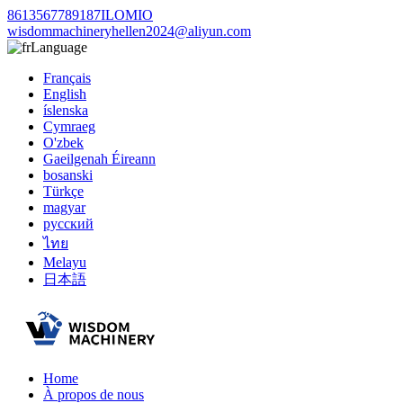
8613567789187ILOMIO
wisdommachineryhellen2024@aliyun.com
Language
Français
English
íslenska
Cymraeg
O'zbek
Gaeilgenah Éireann
bosanski
Türkçe
magyar
русский
ไทย
Melayu
日本語
Home
À propos de nous