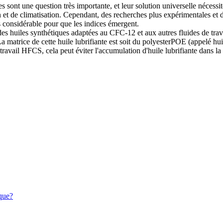
s sont une question très importante, et leur solution universelle nécess
n et de climatisation. Cependant, des recherches plus expérimentales et d
ps considérable pour que les indices émergent.
 et des huiles synthétiques adaptées au CFC-12 et aux autres fluides de t
La matrice de cette huile lubrifiante est soit du polyesterPOE (appelé h
ravail HFCS, cela peut éviter l'accumulation d'huile lubrifiante dans la 
ique?