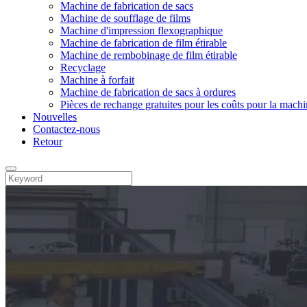
Machine de fabrication de sacs
Machine de soufflage de films
Machine d'impression flexographique
Machine de fabrication de film étirable
Machine de rembobinage de film étirable
Recyclage
Machine à forfait
Machine de fabrication de sacs à ordures
Pièces de rechange gratuites pour les coûts pour la machi
Nouvelles
Contactez-nous
Retour