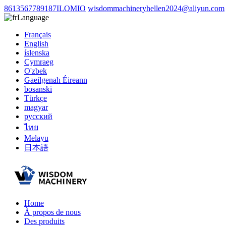
8613567789187ILOMIO
wisdommachineryhellen2024@aliyun.com
Language
Français
English
íslenska
Cymraeg
O'zbek
Gaeilgenah Éireann
bosanski
Türkçe
magyar
русский
ไทย
Melayu
日本語
Home
À propos de nous
Des produits