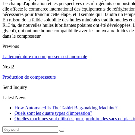
Le champ d'application et les perspectives des réfrigérants combustible
elle affecte le commerce international des équipements de réfrigératio
nécessaires pour franchir cette étape, et il semble qu'il faudra un tem
En raison de la faible solubilité des huiles minérales traditionnelles
R134a, de nouvelles huiles lubrifiantes polaires ont été développées. 
glycol), qui ont une bonne compatibilité avec les nouveaux fluides de t
dans le compresseur.
Previous
La température du compresseur est anormale
Next2
Production de compresseurs
Send Inquiry
Latest News
How Automated Is The T-shirt Bag-making Machine?
Quels sont les quatre types d'impression?
Quelles machines sont utilisées pour produire des sacs en plast