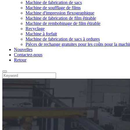
Machine de fabrication de sacs
Machine de soufflage de films
Machine d'impression flexographique
Machine de fabrication de film étirable
Machine de rembobinage de film étirable
Recyclage
Machine à forfait
Machine de fabrication de sacs à ordures
Pièces de rechange gratuites pour les coûts pour la machi
Nouvelles
Contactez-nous
Retour