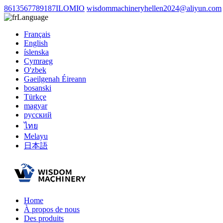
8613567789187ILOMIO
wisdommachineryhellen2024@aliyun.com
Language
Français
English
íslenska
Cymraeg
O'zbek
Gaeilgenah Éireann
bosanski
Türkçe
magyar
русский
ไทย
Melayu
日本語
Home
À propos de nous
Des produits