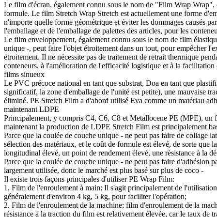
Le film d'écran, également connu sous le nom de "Film Wrap Wrap", est
formule. Le film Stretch Wrap Stretch est actuellement une forme d'emb
n'importe quelle forme géométrique et éviter les dommages causés par le r
l'emballage et de l'emballage de palettes des articles, pour les conteneu
Le film enveloppement, également connu sous le nom de film élastique 
unique -, peut faire l'objet étroitement dans un tout, pour empêcher l'
étroitement. Il ne nécessite pas de traitement de retrait thermique pend
conteneurs, à l'amélioration de l'efficacité logistique et à la facilitati
films sinueux
Le PVC précoce national en tant que substrat, Doa en tant que plastifi
significatif, la zone d'emballage de l'unité est petite), une mauvaise 
éliminé. PE Stretch Film a d'abord utilisé Eva comme un matériau adhé
maintenant LDPE
Principalement, y compris C4, C6, C8 et Metallocene PE (MPE), un fi
maintenant la production de LDPE Stretch Film est principalement basée
Parce que la coulée de couche unique - ne peut pas faire de collage lat
sélection des matériaux, et le coût de formule est élevé, de sorte que 
longitudinal élevé, un point de rendement élevé, une résistance à la d
Parce que la coulée de couche unique - ne peut pas faire d'adhésion par
largement utilisée, donc le marché est plus basé sur plus de coco -
Il existe trois façons principales d'utiliser PE Wrap Film:
1. Film de l'enroulement à main: Il s'agit principalement de l'utilisat
généralement d'environ 4 kg, 5 kg, pour faciliter l'opération;
2. Film de l'enroulement de la machine: film d'enroulement de la mach
résistance à la traction du film est relativement élevée, car le taux de