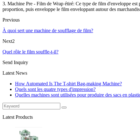
3. Machine Pre - Film de Wrap étiré: Ce type de film d'enveloppe est p
proportion, puis enveloppe le film enveloppant autour des marchandise
Previous
À quoi sert une machine de soufflage de film?
Next2
Quel rôle le film souffle-t-il?
Send Inquiry
Latest News
How Automated Is The T-shirt Bag-making Machine?
Quels sont les quatre types d'impression?
Quelles machines sont utilisées pour produire des sacs en plast
Latest Products