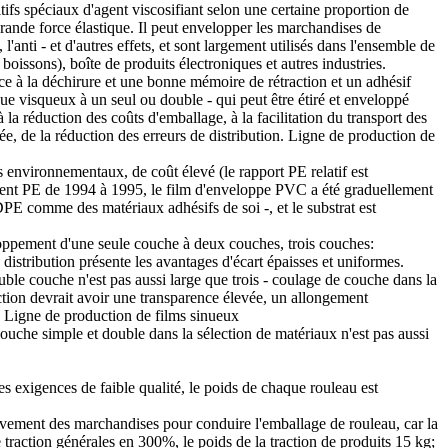
fs spéciaux d'agent viscosifiant selon une certaine proportion de
rande force élastique. Il peut envelopper les marchandises de
'anti - et d'autres effets, et sont largement utilisés dans l'ensemble de
 boissons), boîte de produits électroniques et autres industries.
e à la déchirure et une bonne mémoire de rétraction et un adhésif
que visqueux à un seul ou double - qui peut être étiré et enveloppé
 la réduction des coûts d'emballage, à la facilitation du transport des
levée, de la réduction des erreurs de distribution. Ligne de production de
 environnementaux, de coût élevé (le rapport PE relatif est
tirement PE de 1994 à 1995, le film d'enveloppe PVC a été graduellement
PE comme des matériaux adhésifs de soi -, et le substrat est
oppement d'une seule couche à deux couches, trois couches:
distribution présente les avantages d'écart épaisses et uniformes.
uble couche n'est pas aussi large que trois - coulage de couche dans la
raction devrait avoir une transparence élevée, un allongement
c. Ligne de production de films sinueux
couche simple et double dans la sélection de matériaux n'est pas aussi
es exigences de faible qualité, le poids de chaque rouleau est
uvement des marchandises pour conduire l'emballage de rouleau, car la
e traction générales en 300%, le poids de la traction de produits 15 kg;