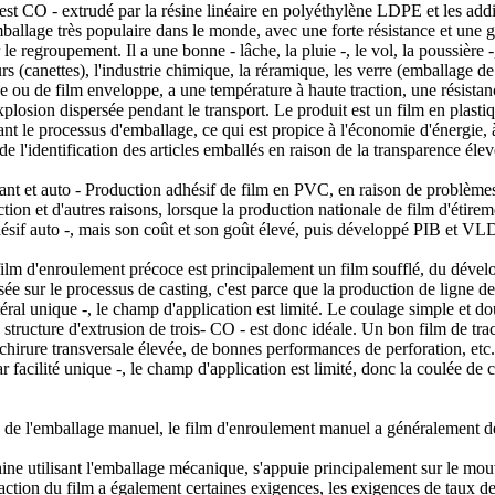
 CO - extrudé par la résine linéaire en polyéthylène LDPE et les additi
allage très populaire dans le monde, avec une forte résistance et une g
egroupement. Il a une bonne - lâche, la pluie -, le vol, la poussière -, l
rs (canettes), l'industrie chimique, la réramique, les verre (emballage de
ou de film enveloppe, a une température à haute traction, une résistanc
explosion dispersée pendant le transport. Le produit est un film en plasti
ant le processus d'emballage, ce qui est propice à l'économie d'énergie, à
on de l'identification des articles emballés en raison de la transparence é
ant et auto - Production adhésif de film en PVC, en raison de problèmes
traction et d'autres raisons, lorsque la production nationale de film d'é
sif auto -, mais son coût et son goût élevé, puis développé PIB et VLD
lm d'enroulement précoce est principalement un film soufflé, du dével
 sur le processus de casting, c'est parce que la production de ligne de 
éral unique -, le champ d'application est limité. Le coulage simple et do
la structure d'extrusion de trois- CO - est donc idéale. Un bon film de t
échirure transversale élevée, de bonnes performances de perforation, et
 facilité unique -, le champ d'application est limité, donc la coulée de 
ion de l'emballage manuel, le film d'enroulement manuel a généralement d
ine utilisant l'emballage mécanique, s'appuie principalement sur le mo
 traction du film a également certaines exigences, les exigences de taux d