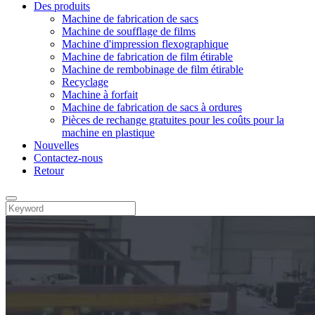
Des produits
Machine de fabrication de sacs
Machine de soufflage de films
Machine d'impression flexographique
Machine de fabrication de film étirable
Machine de rembobinage de film étirable
Recyclage
Machine à forfait
Machine de fabrication de sacs à ordures
Pièces de rechange gratuites pour les coûts pour la
machine en plastique
Nouvelles
Contactez-nous
Retour