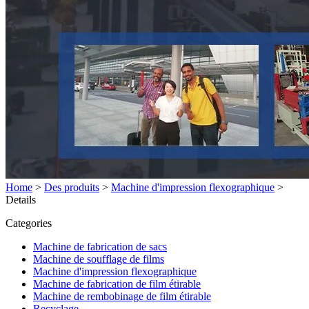
Home
>
Des produits
>
Machine d'impression flexographique
>
Details
Categories
Machine de fabrication de sacs
Machine de soufflage de films
Machine d'impression flexographique
Machine de fabrication de film étirable
Machine de rembobinage de film étirable
Recyclage