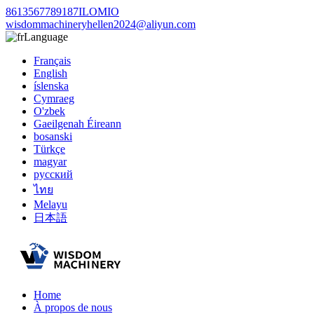
8613567789187ILOMIO
wisdommachineryhellen2024@aliyun.com
Language
Français
English
íslenska
Cymraeg
O'zbek
Gaeilgenah Éireann
bosanski
Türkçe
magyar
русский
ไทย
Melayu
日本語
Home
À propos de nous